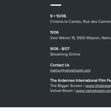
9 + 10/06
​​Cinéma le Caméo, Rue des Carme
11/06
Vevi Wéron 15, 5100 Wépion, Nam
9/06 - 8/07
Streaming Online
Contact Us
namur@velvetroom.org
The Ardennes International Film Fes
The Bigger Screen /
www.thebigger
Velvet Room /
www.velvetroom.or